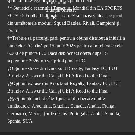
sports-fc/fc-26/game-disclaimers
pentru detalii.
** Statisticile sezonului Turneului Mondial din EA SPORTS
FC™ 26 Football Ultimate Team™ se bazează doar pe jocul
din următoarele moduri: Squad Battles, Rivali, Campioni și
Draft.
††Trebuie să parcurgi pașii pentru a obține distribuția inițială a
punctelor FC până pe 15 iunie 2026 pentru a primi toate cele
6.000 de puncte FC. Dacă deblochezi oferta după 15
septembrie 2026, nu vei primi puncte FC.
§Opțiuni extrase din Knockout Royalty, Fantasy FC, FUT
Birthday, Answer the Call și UEFA Road to the Final.
§§Opțiuni extrase din Knockout Royalty, Fantasy FC, FUT
Birthday, Answer the Call și UEFA Road to the Final.
§§§Opțiunile includ câte 1 jucător din fiecare dintre
următoarele: Argentina, Brazilia, Canada, Anglia, Franța,
Germania, Mexic, Țările de Jos, Portugalia, Arabia Saudită,
Spania, SUA.