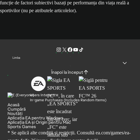
funcție de factori subiectivi bazați pe performanța din viața reală a
sportivilor (nu pe atributele articolelor).
Limba
Înapoi la început
Users Interact
In-game Purchases (Includes Random Items)
Acasă
Cumpără
Noutăți
Aplicația EA pentru Windows
Aplicația EA și Origin pentru Mac
Sports Games
* Se aplică alte condiții și restricții. Consultă
ea.com/games/ea-