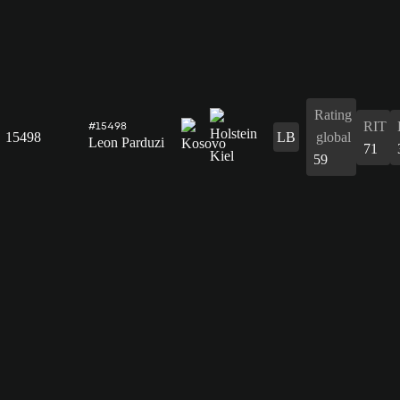
Rating
RIT
#15498
15498
LB
global
Leon Parduzi
71
59