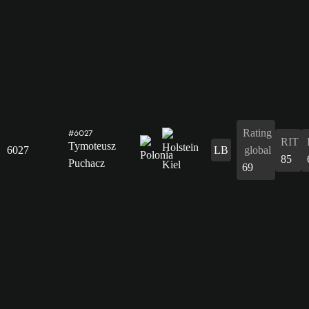
Rating
#6027
RIT
Tymoteusz
6027
LB
global
85
Puchacz
69