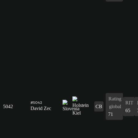
Rating
RIT
#5042
5042
CB
global
David Zec
65
71