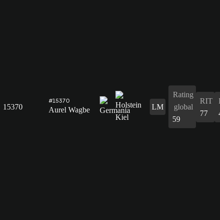
Rating
RIT
#15370
15370
LM
global
Aurel Wagbe
77
59