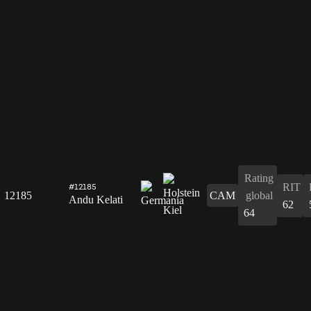
Rating
RIT
#12185
12185
CAM
global
Andu Kelati
62
64