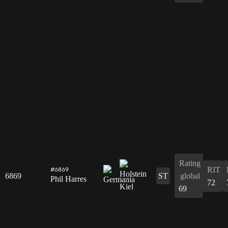
Rating
RIT
#6869
6869
ST
global
Phil Harres
72
69