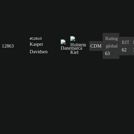
Rating
#12863
RIT
Kasper
12863
CDM
global
62
Davidsen
63