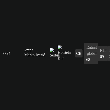
Rating
RIT
#7784
7784
CB
global
Marko Ivezić
69
68