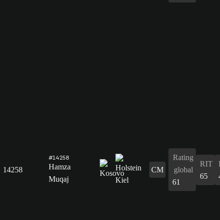
Rating
#14258
RIT
Hamza
14258
CM
global
65
Muqaj
61