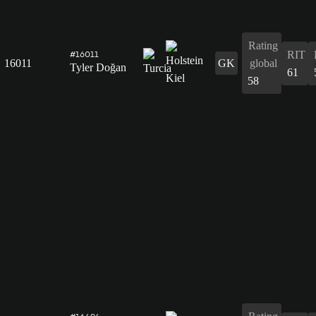
Rating
RIT
#16011
16011
GK
global
Tyler Doğan
61
58