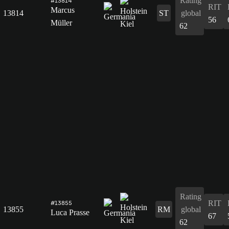
Rating
#13814
RIT
Marcus
13814
ST
global
56
Müller
62
Rating
RIT
#13855
13855
RM
global
Luca Prasse
67
62