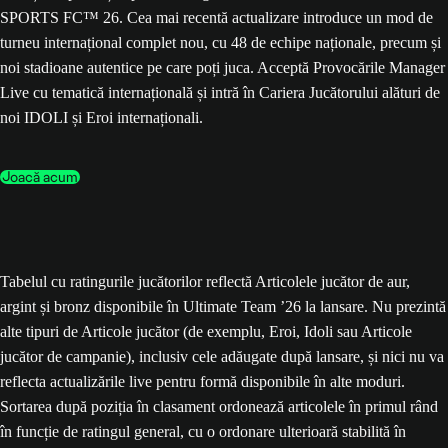
SPORTS FC™ 26. Cea mai recentă actualizare introduce un mod de
turneu internațional complet nou, cu 48 de echipe naționale, precum și
noi stadioane autentice pe care poți juca. Acceptă Provocările Manager
Live cu tematică internațională și intră în Cariera Jucătorului alături de
noi IDOLI și Eroi internaționali.
Joacă acum
Tabelul cu ratingurile jucătorilor reflectă Articolele jucător de aur,
argint și bronz disponibile în Ultimate Team ’26 la lansare. Nu prezintă
alte tipuri de Articole jucător (de exemplu, Eroi, Idoli sau Articole
jucător de campanie), inclusiv cele adăugate după lansare, și nici nu va
reflecta actualizările live pentru formă disponibile în alte moduri.
Sortarea după poziția în clasament ordonează articolele în primul rând
în funcție de ratingul general, cu o ordonare ulterioară stabilită în