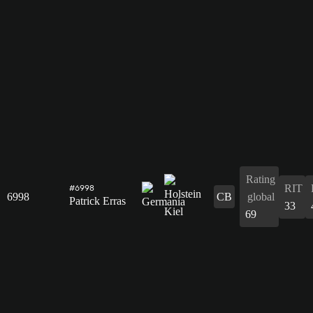
Rating
RIT
#6998
6998
CB
global
Patrick Erras
33
69