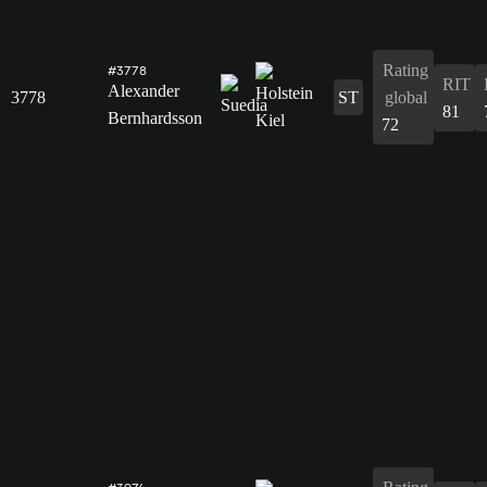
Rating
#3778
RIT
Alexander
3778
ST
global
81
Bernhardsson
72