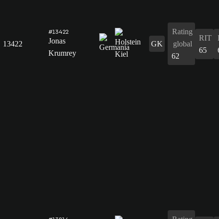
Rating
#13422
RIT
Jonas
13422
GK
global
65
Krumrey
62