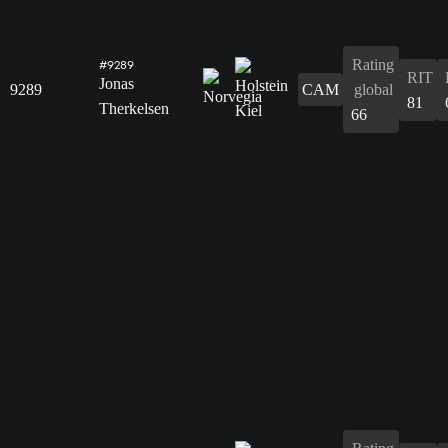
Rating
#9289
RIT
Jonas
9289
CAM
global
81
Therkelsen
66