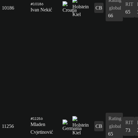
Rating
RIT
#10186
10186
CB
global
Ivan Nekić
65
66
Rating
#11256
RIT
Mladen
11256
CB
global
73
Cvjetinović
65