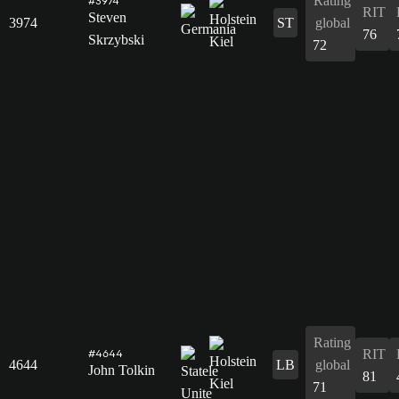
Rating
#3974
RIT
Steven
3974
ST
global
76
Skrzybski
72
Rating
RIT
#4644
4644
LB
global
John Tolkin
81
71