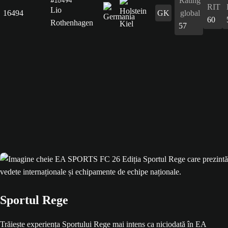
Rating
#16494
RIT
Lio
16494
GK
global
60
Rothenhagen
57
Sportul Rege
Trăiește experiența Sportului Rege mai intens ca niciodată în EA