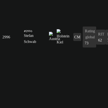
Rating
#2996
RIT
Stefan
2996
CM
global
62
Schwab
73