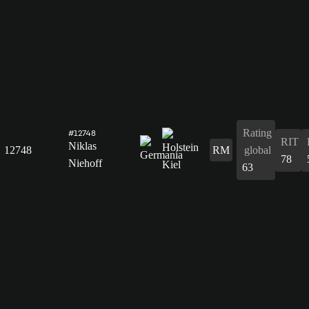
Rating
#12748
RIT
Niklas
12748
RM
global
78
Niehoff
63