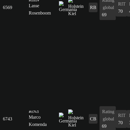
Rating
#6569
RIT
Lasse
6569
RB
global
70
Rosenboom
69
Rating
#6743
RIT
Marco
6743
CB
global
70
Komenda
69