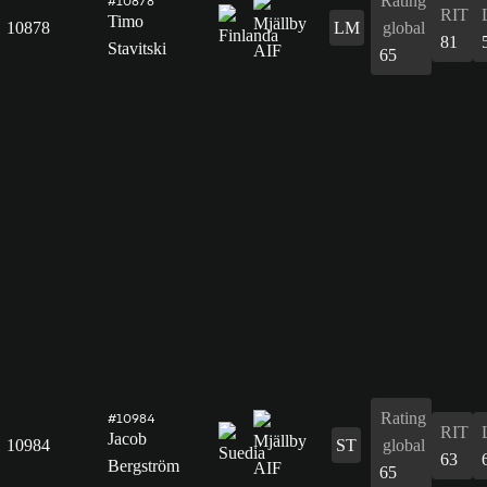
Rating
#10878
RIT
Timo
10878
LM
global
81
Stavitski
65
Rating
#10984
RIT
Jacob
10984
ST
global
63
Bergström
65