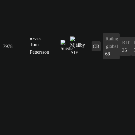
Rating
#7978
RIT
Tom
7978
CB
global
35
Pettersson
68