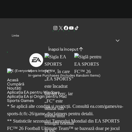
Limba
Înapoi la început
Users Interact
In-game Purchases (Includes Random Items)
Acasă
Cumpără
Noutăți
Aplicația EA pentru Windows
Aplicația EA și Origin pentru Mac
Sports Games
* Se aplică alte condiții și restricții. Consultă
ea.com/games/ea-
sports-fc/fc-26/game-disclaimers
pentru detalii.
** Statisticile sezonului Turneului Mondial din EA SPORTS
FC™ 26 Football Ultimate Team™ se bazează doar pe jocul