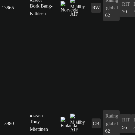
Rating
#13865
RIT
Bork Bang-
13865
RW
global
70
Kittilsen
62
Rating
#13980
RIT
Tony
13980
CB
global
56
Miettinen
62