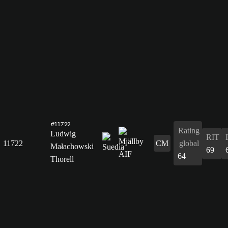
#11722
Rating
Ludwig
RIT
11722
CM
global
Małachowski
69
64
Thorell