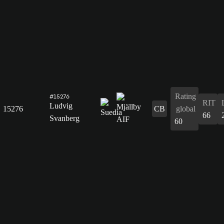
Rating
#15276
RIT
Ludvig
15276
CB
global
66
Svanberg
60