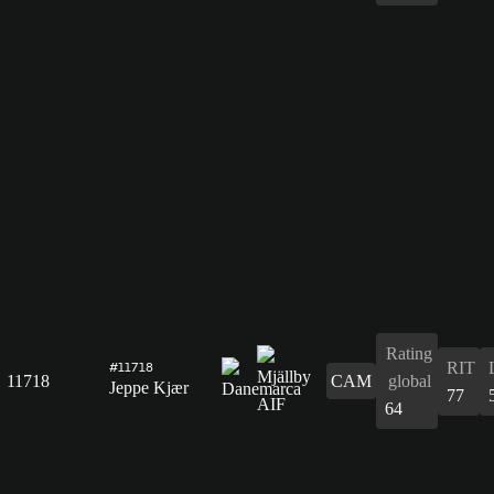
Rating
RIT
#11718
11718
CAM
global
Jeppe Kjær
77
64