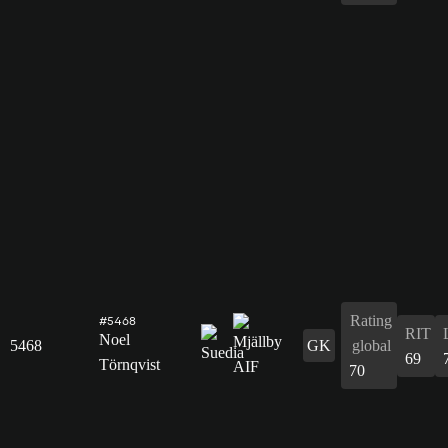
Rating
#5468
RIT
Noel
5468
GK
global
69
Törnqvist
70