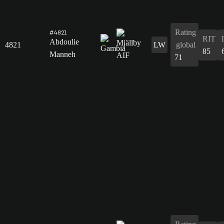
Rating
#4821
RIT
Abdoulie
4821
LW
global
85
Manneh
71