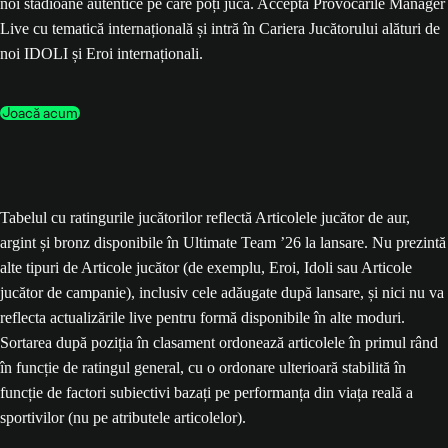
noi stadioane autentice pe care poți juca. Acceptă Provocările Manager
Live cu tematică internațională și intră în Cariera Jucătorului alături de
noi IDOLI și Eroi internaționali.
Joacă acum
Tabelul cu ratingurile jucătorilor reflectă Articolele jucător de aur,
argint și bronz disponibile în Ultimate Team ’26 la lansare. Nu prezintă
alte tipuri de Articole jucător (de exemplu, Eroi, Idoli sau Articole
jucător de campanie), inclusiv cele adăugate după lansare, și nici nu va
reflecta actualizările live pentru formă disponibile în alte moduri.
Sortarea după poziția în clasament ordonează articolele în primul rând
în funcție de ratingul general, cu o ordonare ulterioară stabilită în
funcție de factori subiectivi bazați pe performanța din viața reală a
sportivilor (nu pe atributele articolelor).