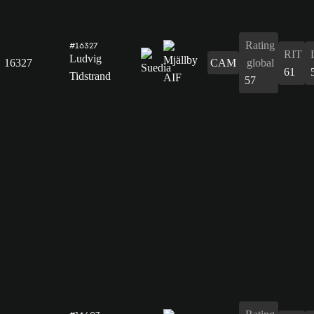
Rating
#16327
RIT
Ludvig
16327
CAM
global
61
Tidstrand
57