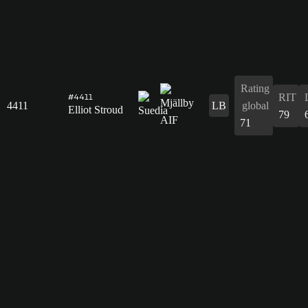
Rating
RIT
#4411
4411
LB
global
Elliot Stroud
79
71