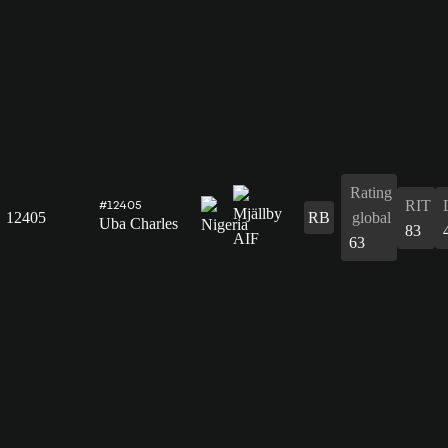
Rating
RIT
#12405
12405
RB
global
Uba Charles
83
63