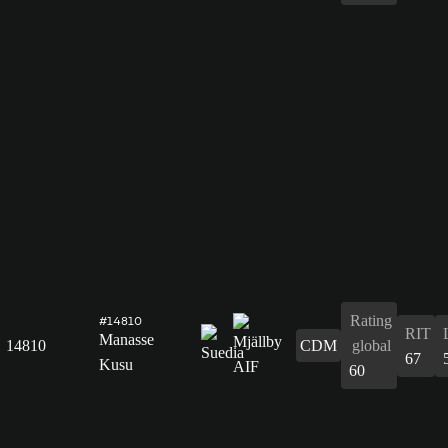
Rating
#14810
RIT
Manasse
14810
CDM
global
67
Kusu
60