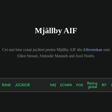
Mjällby AIF
Cei mai bine cotați jucători pentru Mjällby AIF din
Allsvenskan
sunt
Elliot Stroud, Abdoulie Manneh and Axel Norén.
Rating
RANK
JUCĂTOR
NAȚ
ECHIPA
POS
RIT
global