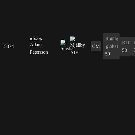
Rating
#15374
RIT
Adam
15374
CM
global
58
Petersson
59