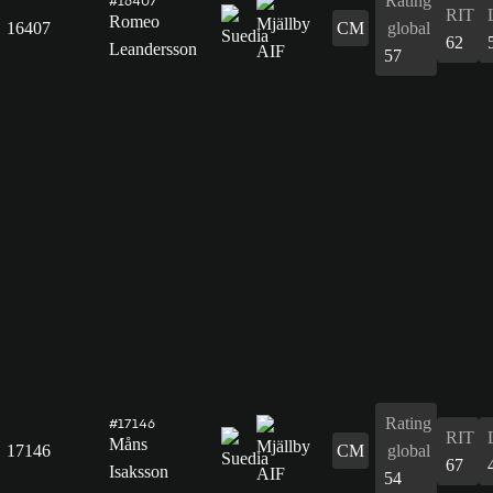
Rating
#16407
RIT
Romeo
16407
CM
global
62
Leandersson
57
Rating
#17146
RIT
Måns
17146
CM
global
67
Isaksson
54