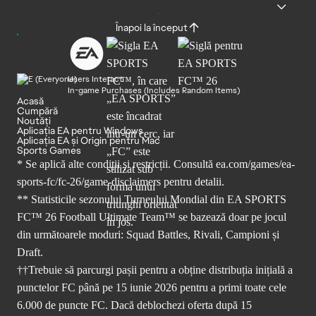
Înapoi la început
Users Interact
In-game Purchases (Includes Random Items)
Acasă
Cumpără
Noutăți
Aplicația EA pentru Windows
Aplicația EA și Origin pentru Mac
Sports Games
* Se aplică alte condiții și restricții. Consultă
ea.com/games/ea-
sports-fc/fc-26/game-disclaimers
pentru detalii.
** Statisticile sezonului Turneului Mondial din EA SPORTS
FC™ 26 Football Ultimate Team™ se bazează doar pe jocul
din următoarele moduri: Squad Battles, Rivali, Campioni și
Draft.
††Trebuie să parcurgi pașii pentru a obține distribuția inițială a
punctelor FC până pe 15 iunie 2026 pentru a primi toate cele
6.000 de puncte FC. Dacă deblochezi oferta după 15