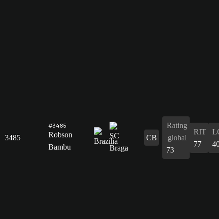
Rating
#3485
RIT
L
Robson
3485
CB
global
77
4
Bambu
73