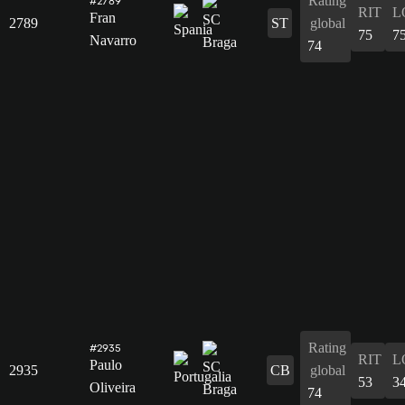
Rating
#2789
RIT
L
Fran
2789
ST
global
75
7
Navarro
74
Rating
#2935
RIT
L
Paulo
2935
CB
global
53
3
Oliveira
74