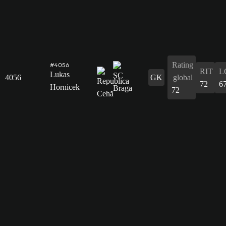
Rating
#4056
RIT
L
Lukas
4056
GK
global
72
6
Hornicek
72