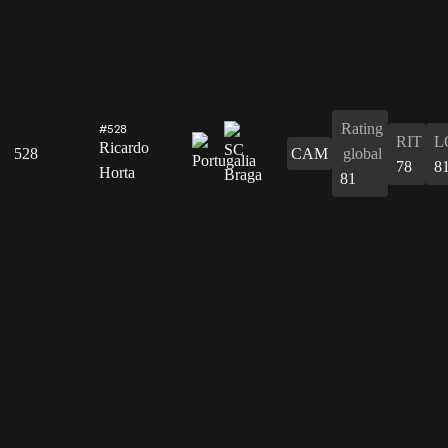
Rating
#528
RIT
L
Ricardo
528
CAM
global
78
8
Horta
81