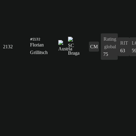
Rating
#2132
RIT
L
Florian
2132
CM
global
63
5
Grillitsch
75