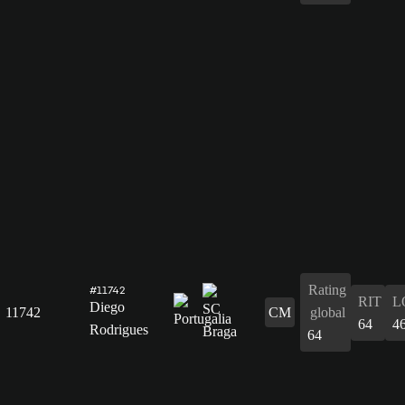
Rating
#11742
RIT
L
Diego
11742
CM
global
64
4
Rodrigues
64