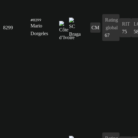
Rating
#8299
RIT
L
Mario
8299
CM
global
75
5
Dorgeles
67