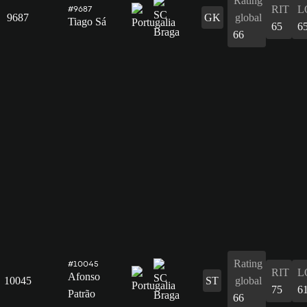
Rating
RIT
L
#9687
9687
GK
global
Tiago Sá
65
6
66
Rating
#10045
RIT
L
Afonso
10045
ST
global
75
6
Patrão
66