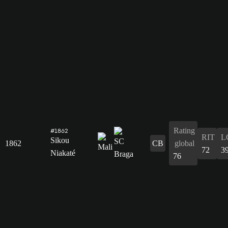
Rating
#1862
RIT
L
Sikou
1862
CB
global
72
3
Niakaté
76