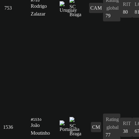
Rating
#753
RIT
L
Rodrigo
753
CAM
global
80
8
Zalazar
79
Rating
#1536
RIT
L
João
1536
CM
global
38
6
Moutinho
77