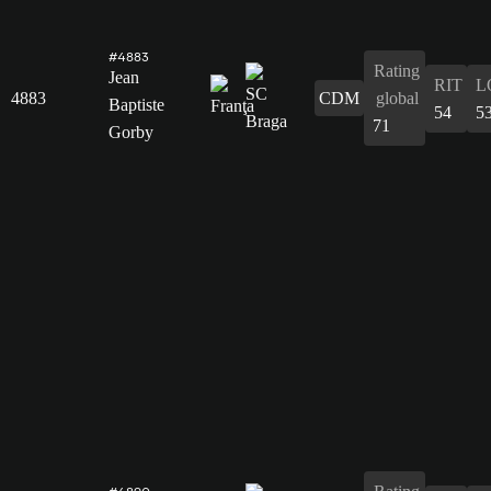
#4883
Rating
Jean
RIT
L
4883
CDM
global
Baptiste
54
5
71
Gorby