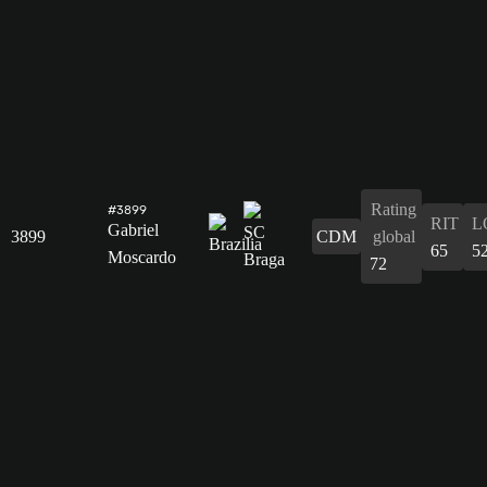
Rating
#3899
RIT
L
Gabriel
3899
CDM
global
65
5
Moscardo
72