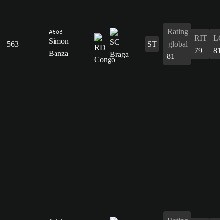
Rating
#563
RIT
L
Simon
563
ST
global
79
8
Banza
81