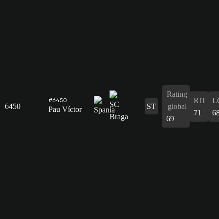
Rating
RIT
L
#6450
6450
ST
global
Pau Víctor
71
6
69