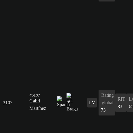
Rating
#3107
RIT
L
Gabri
3107
LM
global
83
6
Martínez
73