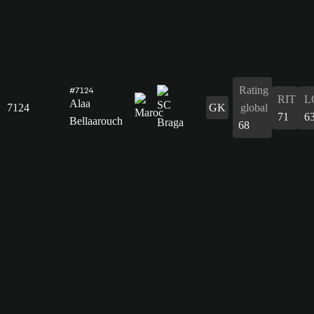
Rating
#7124
RIT
L
Alaa
7124
GK
global
71
6
Bellaarouch
68