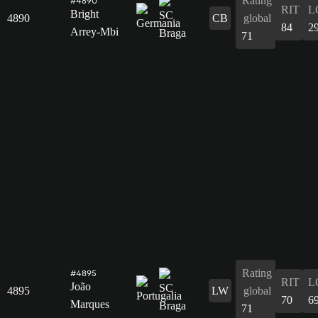
Rating
#4890
RIT
L
Bright
4890
CB
global
84
2
Arrey-Mbi
71
Rating
#4895
RIT
L
João
4895
LW
global
70
6
Marques
71