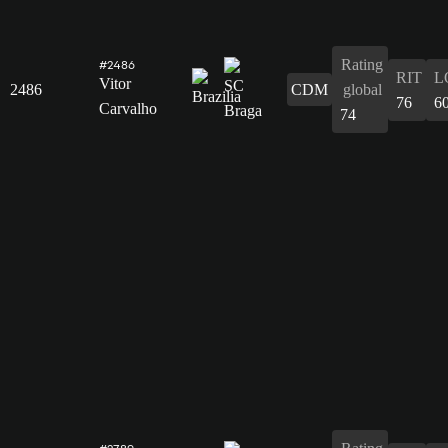
Rating
#2486
RIT
L
Vitor
2486
CDM
global
76
6
Carvalho
74