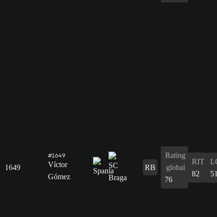
Rating
#1649
RIT
L
Víctor
1649
RB
global
82
5
Gómez
76