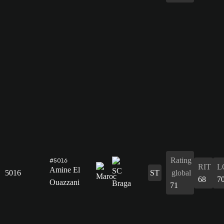
Rating
#5016
RIT
L
Amine El
5016
ST
global
68
7
Ouazzani
71