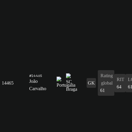
Rating
#14465
RIT
L
João
14465
GK
global
64
6
Carvalho
61