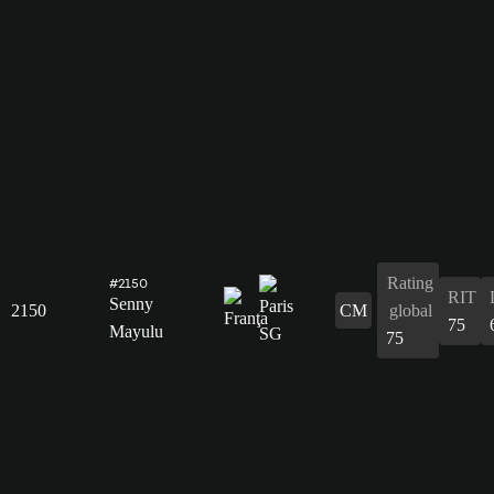
Rating
#2150
RIT
Senny
2150
CM
global
75
Mayulu
75