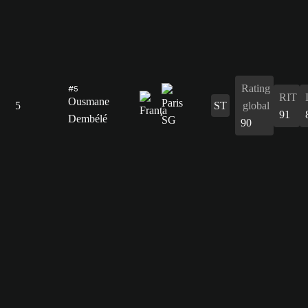
Rating
#5
RIT
Ousmane
5
ST
global
91
Dembélé
90