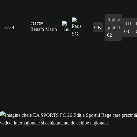
Rating
RIT
#13739
13739
GK
global
Renato Marin
63
62