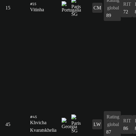
Rating
RIT
#15
15
CM
global
Vitinha
72
89
Rating
#45
RIT
Khvicha
45
LW
global
86
Kvaratskhelia
87