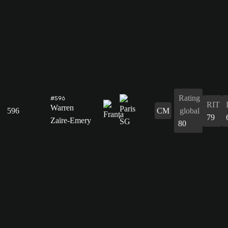
Rating
#596
RIT
Warren
596
CM
global
79
Zaïre-Emery
80