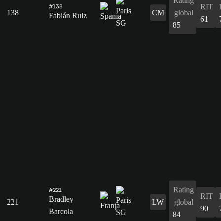
Rating
RIT
#138
138
CM
global
Fabián Ruiz
61
85
Rating
#221
RIT
Bradley
221
LW
global
90
Barcola
84