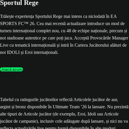
Sportul Rege
Trăiește experiența Sportului Rege mai intens ca niciodată în EA
SPORTS FC™ 26. Cea mai recentă actualizare introduce un mod de
turneu internațional complet nou, cu 48 de echipe naționale, precum și
noi stadioane autentice pe care poți juca. Acceptă Provocările Manager
Live cu tematică internațională și intră în Cariera Jucătorului alături de
noi IDOLI și Eroi internaționali.
Joacă acum
Tabelul cu ratingurile jucătorilor reflectă Articolele jucător de aur,
argint și bronz disponibile în Ultimate Team ’26 la lansare. Nu prezintă
alte tipuri de Articole jucător (de exemplu, Eroi, Idoli sau Articole
jucător de campanie), inclusiv cele adăugate după lansare, și nici nu va
reflecta actualizările live pentru formă disponibile în alte moduri.