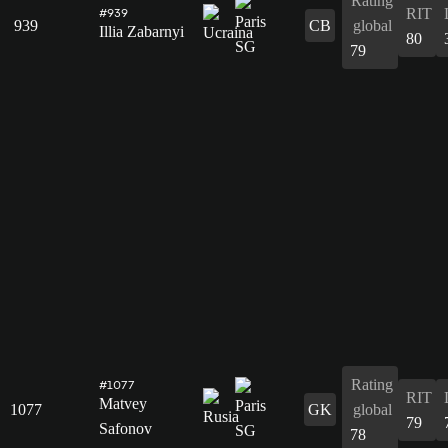
Rating
RIT
#939
939
CB
global
Illia Zabarnyi
80
79
Rating
#1077
RIT
Matvey
1077
GK
global
79
Safonov
78