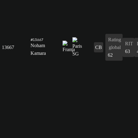
Rating
#13667
RIT
Noham
13667
CB
global
63
Kamara
62