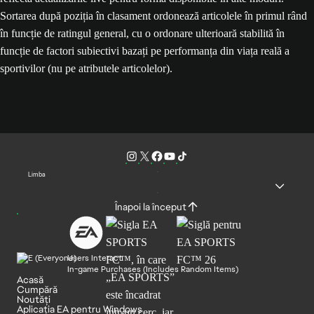
Sortarea după poziția în clasament ordonează articolele în primul rând
în funcție de ratingul general, cu o ordonare ulterioară stabilită în
funcție de factori subiectivi bazați pe performanța din viața reală a
sportivilor (nu pe atributele articolelor).
Limba
Înapoi la început
Users Interact
In-game Purchases (Includes Random Items)
Acasă
Cumpără
Noutăți
Aplicația EA pentru Windows