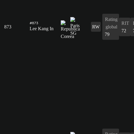
Rating
RIT
#873
873
RW
global
Lee Kang In
72
79