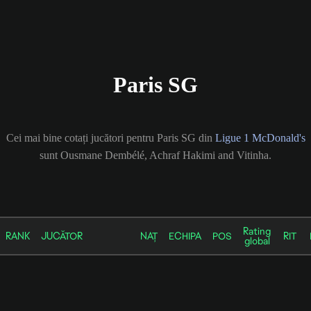
Paris SG
Cei mai bine cotați jucători pentru Paris SG din
Ligue 1 McDonald's
sunt Ousmane Dembélé, Achraf Hakimi and Vitinha.
Rating
RANK
JUCĂTOR
NAȚ
ECHIPA
POS
RIT
global