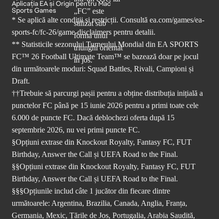
Aplicația EA și Origin pentru Mac
Sports Games
* Se aplică alte condiții și restricții. Consultă
ea.com/games/ea-
sports-fc/fc-26/game-disclaimers
pentru detalii.
** Statisticile sezonului Turneului Mondial din EA SPORTS
FC™ 26 Football Ultimate Team™ se bazează doar pe jocul
din următoarele moduri: Squad Battles, Rivali, Campioni și
Draft.
††Trebuie să parcurgi pașii pentru a obține distribuția inițială a
punctelor FC până pe 15 iunie 2026 pentru a primi toate cele
6.000 de puncte FC. Dacă deblochezi oferta după 15
septembrie 2026, nu vei primi puncte FC.
§Opțiuni extrase din Knockout Royalty, Fantasy FC, FUT
Birthday, Answer the Call și UEFA Road to the Final.
§§Opțiuni extrase din Knockout Royalty, Fantasy FC, FUT
Birthday, Answer the Call și UEFA Road to the Final.
§§§Opțiunile includ câte 1 jucător din fiecare dintre
următoarele: Argentina, Brazilia, Canada, Anglia, Franța,
Germania, Mexic, Țările de Jos, Portugalia, Arabia Saudită,