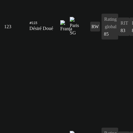
Rating
RIT
#123
123
RW
global
Désiré Doué
83
85