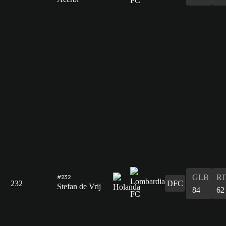
GLB
RI
#232
232
DFC
Stefan de Vrij
84
62