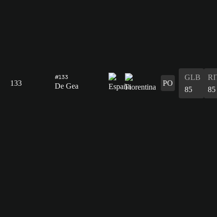
GLB
RI
#133
133
PO
De Gea
85
85