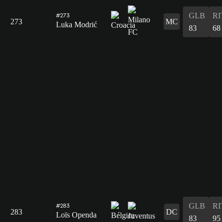
GLB
RI
#273
273
MC
Luka Modrić
83
68
GLB
RI
#283
283
DC
Loïs Openda
83
95