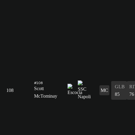
#108
GLB
RI
Scott
108
MC
85
76
McTominay