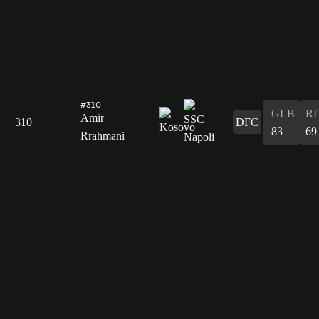
#310
GLB
RI
Amir
310
DFC
83
69
Rrahmani