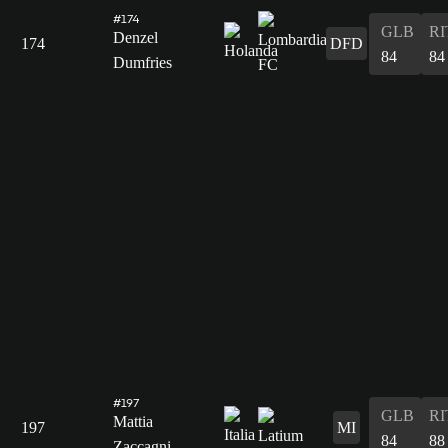
#174
GLB
RI
Denzel
174
DFD
84
84
Dumfries
#197
GLB
RI
Mattia
197
MI
84
88
Zaccagni