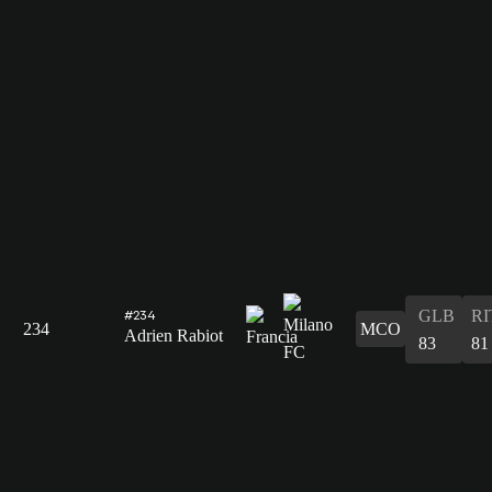
GLB
RI
#234
234
MCO
Adrien Rabiot
83
81