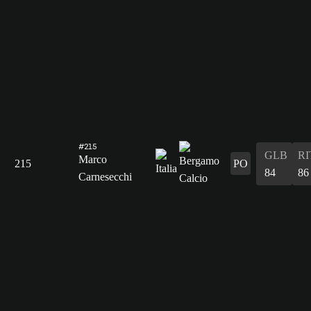
#215
GLB
RI
Marco
215
PO
84
86
Carnesecchi