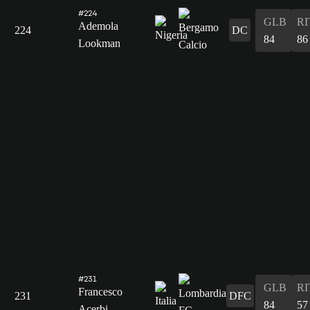
#224
GLB
RI
Ademola
224
DC
84
86
Lookman
#231
GLB
RI
Francesco
231
DFC
84
57
Acerbi