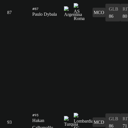
GLB
RI
#87
87
MCO
Paulo Dybala
86
80
#93
GLB
RI
Hakan
93
MCD
86
71
Çalhanoğlu