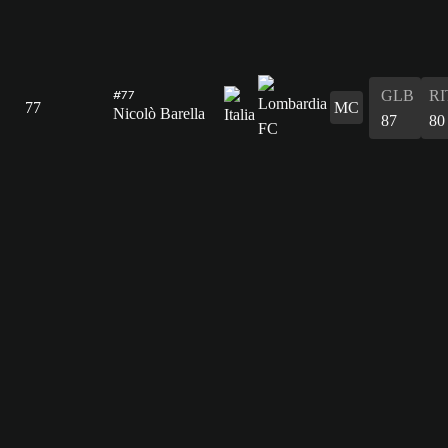
GLB
RI
#77
77
MC
Nicolò Barella
87
80