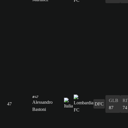
#47
GLB
RI
Alessandro
47
DFC
87
74
Bastoni