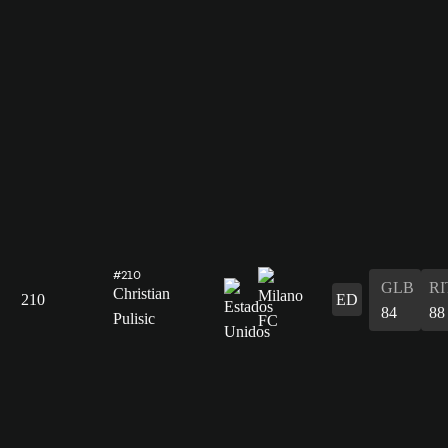
#210
GLB
RI
Christian
210
ED
84
88
Pulisic