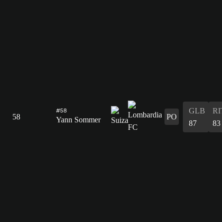
GLB
RI
#58
58
PO
Yann Sommer
87
83