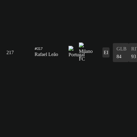
GLB
RI
#217
217
EI
Rafael Leão
84
93