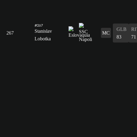
#267
GLB
RI
Stanislav
267
MC
83
71
Lobotka