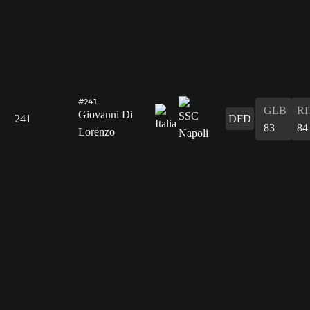
#241
GLB
RI
Giovanni Di
241
DFD
83
84
Lorenzo