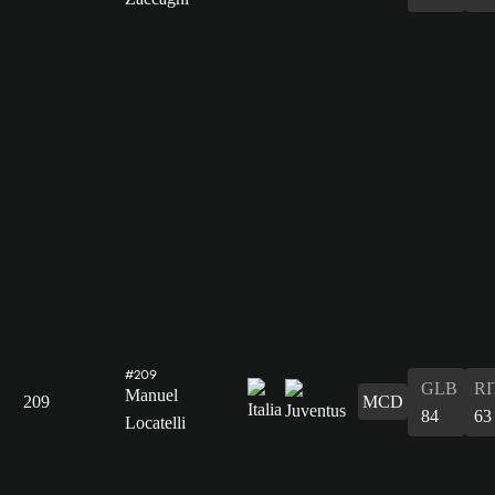
#209
GLB
RI
Manuel
209
MCD
84
63
Locatelli