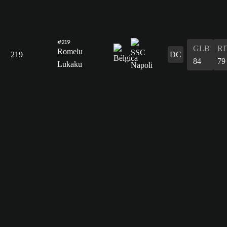
#219
GLB
RI
Romelu
219
DC
84
79
Lukaku