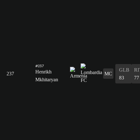
#237
GLB
RI
Henrikh
237
MC
83
77
Mkhitaryan