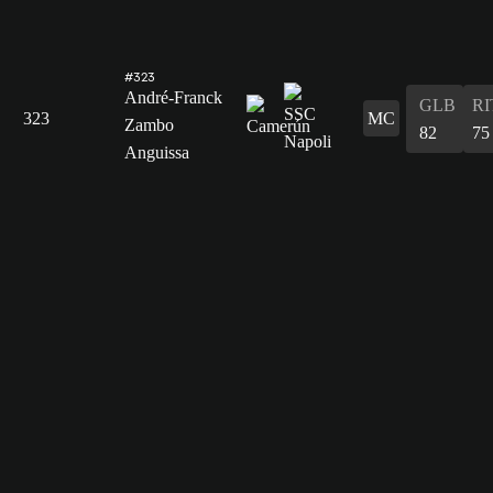
#323
André-Franck
GLB
RI
323
MC
Zambo
82
75
Anguissa