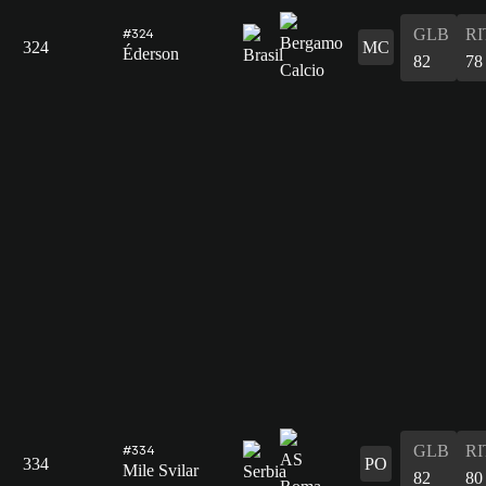
GLB
RI
#324
324
MC
Éderson
82
78
GLB
RI
#334
334
PO
Mile Svilar
82
80