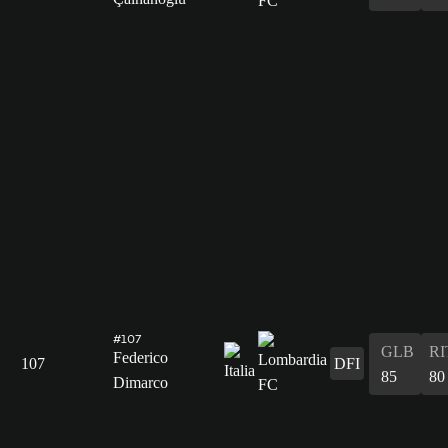
#107
GLB
RI
Federico
107
DFI
85
80
Dimarco