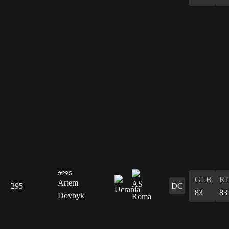
#295
GLB
RI
Artem
295
DC
83
83
Dovbyk