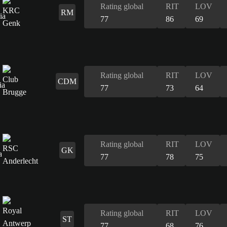
Rating global
RIT
LOV
RM
77
86
69
Rating global
RIT
LOV
CDM
77
73
64
Rating global
RIT
LOV
GK
77
78
75
Rating global
RIT
LOV
ST
77
68
76