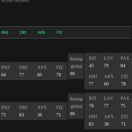
nd Bryan Heynen.
PAS
DRI
APĂ
FIZ
RIT
LOV
PAS
Rating
45
79
84
global
PAS
DRI
APĂ
FIZ
80
84
77
60
78
DRI
APĂ
FIZ
77
60
78
RIT
LOV
PAS
Rating
78
77
75
global
PAS
DRI
APĂ
FIZ
80
75
83
38
71
DRI
APĂ
FIZ
83
38
71