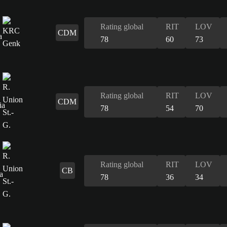
Rating global
RIT
LOV
CDM
78
60
73
Rating global
RIT
LOV
CDM
78
54
70
Rating global
RIT
LOV
CB
78
36
34