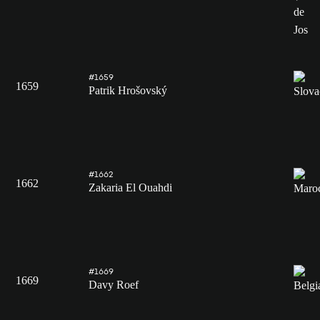
#1659
1659
Patrik Hrošovský
#1662
1662
Zakaria El Ouahdi
#1669
1669
Davy Roef