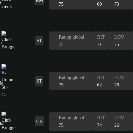
RM
75
69
73
Rating global
RIT
LOV
ST
75
71
75
Rating global
RIT
LOV
ST
75
62
78
Rating global
RIT
LOV
CB
75
74
26