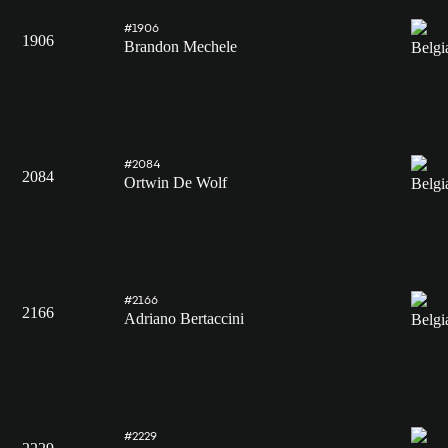
#1906
1906
Brandon Mechele
#2084
2084
Ortwin De Wolf
#2166
2166
Adriano Bertaccini
#2229