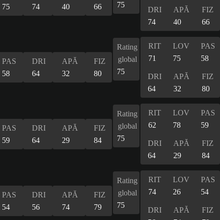
75
75
74
40
66
DRI
APĂ
FIZ
74
40
66
RIT
LOV
PAS
Rating
71
75
58
global
PAS
DRI
APĂ
FIZ
75
58
64
32
80
DRI
APĂ
FIZ
64
32
80
RIT
LOV
PAS
Rating
62
78
59
global
PAS
DRI
APĂ
FIZ
75
59
64
29
84
DRI
APĂ
FIZ
64
29
84
RIT
LOV
PAS
Rating
74
26
54
global
PAS
DRI
APĂ
FIZ
75
54
56
74
79
DRI
APĂ
FIZ