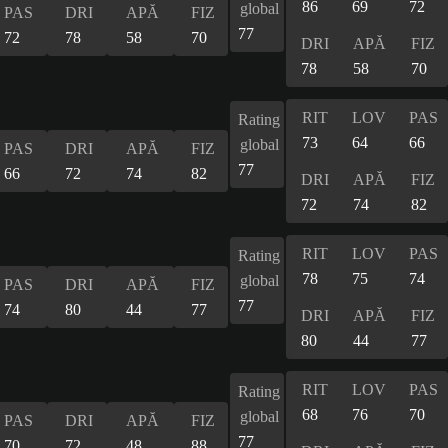
86
69
72
global
PAS
DRI
APĂ
FIZ
77
72
78
58
70
DRI
APĂ
FIZ
78
58
70
RIT
LOV
PAS
Rating
73
64
66
global
PAS
DRI
APĂ
FIZ
77
66
72
74
82
DRI
APĂ
FIZ
72
74
82
RIT
LOV
PAS
Rating
78
75
74
global
PAS
DRI
APĂ
FIZ
77
74
80
44
77
DRI
APĂ
FIZ
80
44
77
RIT
LOV
PAS
Rating
68
76
70
global
PAS
DRI
APĂ
FIZ
77
70
72
48
88