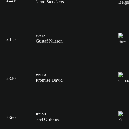
2229
Jarne Steuckers
#2315
2315
Gustaf Nilsson
#2330
2330
Promise David
#2360
2360
Joel Ordoñez