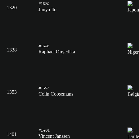
#1320
1320
Junya Ito
#1338
1338
Raphael Onyedika
#1353
1353
Colin Coosemans
#1401
1401
Vincent Janssen