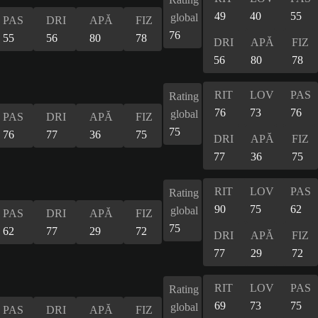
49
40
55
global
PAS
DRI
APĂ
FIZ
76
55
56
80
78
DRI
APĂ
FIZ
56
80
78
RIT
LOV
PAS
Rating
76
73
76
global
PAS
DRI
APĂ
FIZ
75
76
77
36
75
DRI
APĂ
FIZ
77
36
75
RIT
LOV
PAS
Rating
90
75
62
global
PAS
DRI
APĂ
FIZ
75
62
77
29
72
DRI
APĂ
FIZ
77
29
72
RIT
LOV
PAS
Rating
69
73
75
global
PAS
DRI
APĂ
FIZ