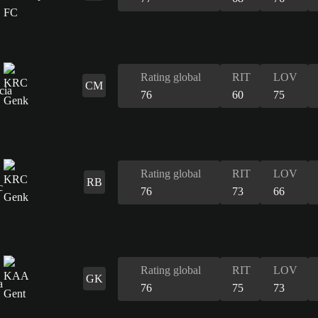
Rating global
RIT
LOV
CM
76
60
75
Rating global
RIT
LOV
RB
76
73
66
Rating global
RIT
LOV
GK
76
75
73