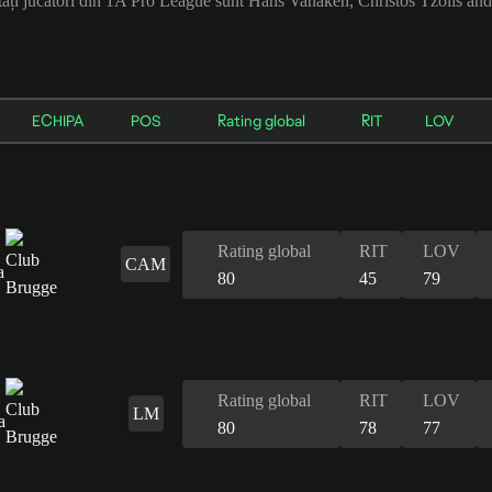
tați jucători din 1A Pro League sunt Hans Vanaken, Christos Tzolis a
ECHIPA
POS
Rating global
RIT
LOV
Rating global
RIT
LOV
CAM
80
45
79
Rating global
RIT
LOV
LM
80
78
77