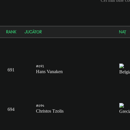
Cei mai bine co
RANK
JUCĂTOR
NAȚ
#691
691
Hans Vanaken
#694
694
Christos Tzolis